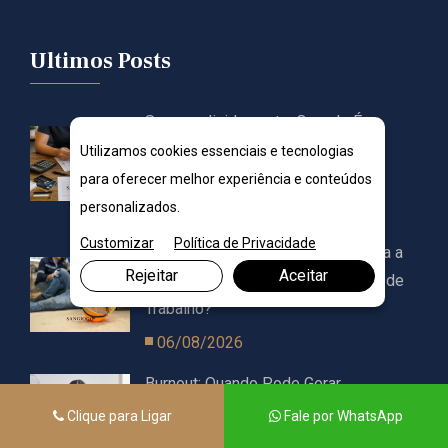
Ultimos Posts
Superendividamento: Quando É
Possível Renegociar Todas as
Utilizamos cookies essenciais e tecnologias
Dívidas?
para oferecer melhor experiência e conteúdos
personalizados.
06/08/2026
Customizar
Política de Privacidade
CAT: Quando a Empresa É Obrigada a
Rejeitar
Aceitar
Emitir a Comunicação de Acidente de
Trabalho?
06/08/2026
Burnout: Quando Pode Gerar
Afastamento ou Indenização?
Clique para Ligar
Fale por WhatsApp
06/08/2026