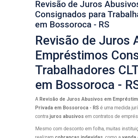
Revisão de Juros Abusiv
Consignados para Trabalha
em Bossoroca​ - RS
Revisão de Juros 
Empréstimos Cons
Trabalhadores CLT 
em Bossoroca​ - R
A
Revisão de Juros Abusivos em Empréstimo
Privada em Bossoroca​ - RS
é uma medida juríd
contra
juros abusivos
em contratos de emprés
Mesmo com desconto em folha, muitas institui
realizam
cobranças indevidas
, como a
venda 