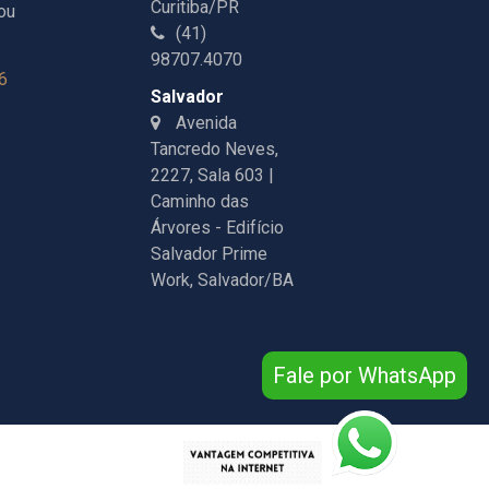
Curitiba/PR
ou
(41)
98707.4070
6
Salvador
Avenida
Tancredo Neves,
2227, Sala 603 |
Caminho das
Árvores - Edifício
Salvador Prime
Work, Salvador/BA
Fale por WhatsApp