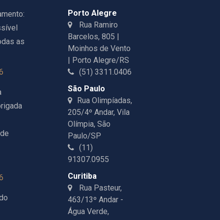
Porto Alegre
amento:
Rua Ramiro
sível
Barcelos, 805 |
odas as
Moinhos de Vento
| Porto Alegre/RS
6
(51) 3311.0406
São Paulo
a
Rua Olimpíadas,
rigada
205/4º Andar, Vila
Olímpia, São
 de
Paulo/SP
(11)
91307.0955
Curitiba
6
Rua Pasteur,
ndo
463/13º Andar -
Água Verde,