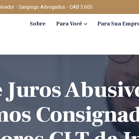
Salvador - Sangiogo Advogados - OAB 3.605
Sobre
Para Você
Para Sua Empr
e Juros Abusi
os Consignad