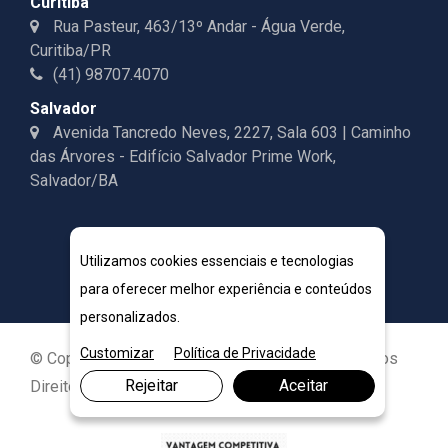
Curitiba
Rua Pasteur, 463/13º Andar - Água Verde,
Curitiba/PR
(41) 98707.4070
Salvador
Avenida Tancredo Neves, 2227, Sala 603 | Caminho
das Árvores - Edifício Salvador Prime Work,
Salvador/BA
Utilizamos cookies essenciais e tecnologias
para oferecer melhor experiência e conteúdos
personalizados.
Customizar
Política de Privacidade
© Copyright 2026. DIVIA Marketing Digital. Todos os
Rejeitar
Aceitar
Direitos Reservados