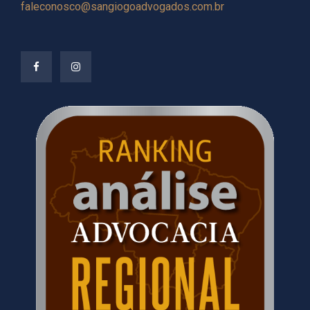
faleconosco@sangiogoadvogados.com.br