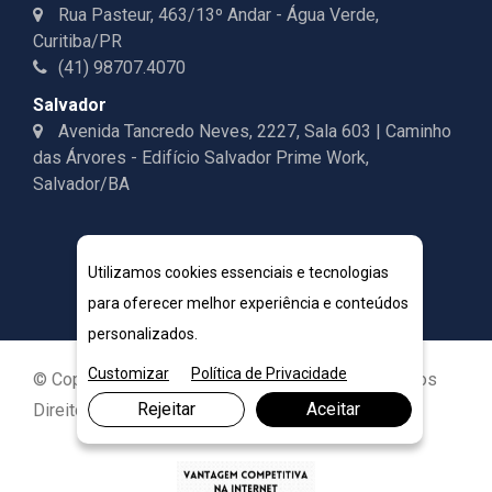
Rua Pasteur, 463/13º Andar - Água Verde,
Curitiba/PR
(41) 98707.4070
Salvador
Avenida Tancredo Neves, 2227, Sala 603 | Caminho
das Árvores - Edifício Salvador Prime Work,
Salvador/BA
Utilizamos cookies essenciais e tecnologias
para oferecer melhor experiência e conteúdos
personalizados.
Customizar
Política de Privacidade
© Copyright 2026. DIVIA Marketing Digital. Todos os
Rejeitar
Aceitar
Direitos Reservados