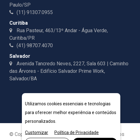
Paulo/SP
(11) 91307.0955
Curitiba
Rua Pasteur, 463/13º Andar - Água Verde,
Curitiba/PR
(41) 98707.4070
Salvador
Avenida Tancredo Neves, 2227, Sala 603 | Caminho
das Árvores - Edifício Salvador Prime Work,
Salvador/BA
Utilizamos cookies essenciais e tecnologias
para oferecer melhor experiência e conteúdos
personalizados.
Customizar
Política de Privacidade
© Copyright 2026. DIVIA Marketing Digital. Todos os