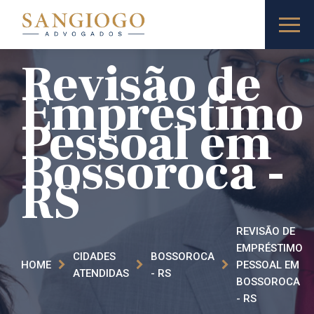
Revisão de
Empréstimo
Pessoal em
Bossoroca​ -
RS
REVISÃO DE
EMPRÉSTIMO
CIDADES
BOSSOROCA​
HOME
PESSOAL EM
ATENDIDAS
- RS
BOSSOROCA​
- RS