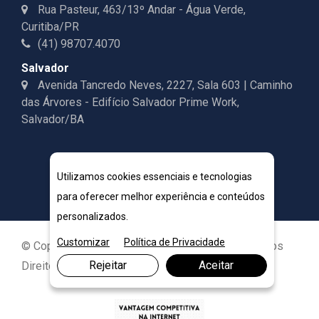
Rua Pasteur, 463/13º Andar - Água Verde,
Curitiba/PR
(41) 98707.4070
Salvador
Avenida Tancredo Neves, 2227, Sala 603 | Caminho
das Árvores - Edifício Salvador Prime Work,
Salvador/BA
Utilizamos cookies essenciais e tecnologias
para oferecer melhor experiência e conteúdos
personalizados.
Customizar
Política de Privacidade
© Copyright 2026. DIVIA Marketing Digital. Todos os
Rejeitar
Aceitar
Direitos Reservados