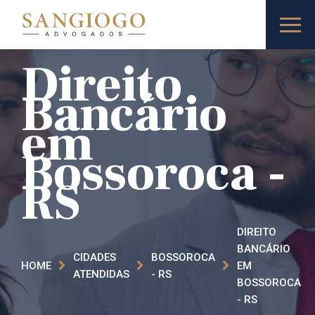
Direito
Bancário
em
Bossoroca​ -
RS
DIREITO
BANCÁRIO
CIDADES
BOSSOROCA​
HOME
EM
ATENDIDAS
- RS
BOSSOROCA​
- RS