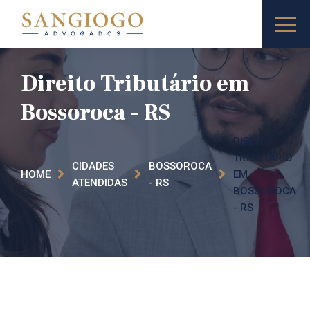
Direito Tributário em
Bossoroca​ - RS
DIREITO
TRIBUTÁRIO
CIDADES
BOSSOROCA​
HOME
EM
ATENDIDAS
- RS
BOSSOROCA​
- RS