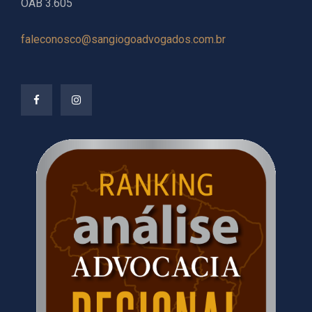
OAB 3.605
faleconosco@sangiogoadvogados.com.br