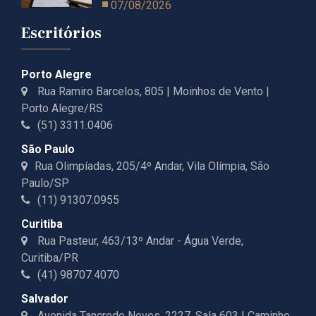
07/08/2026
Escritórios
Porto Alegre
Rua Ramiro Barcelos, 805 | Moinhos de Vento |
Porto Alegre/RS
(51) 3311.0406
São Paulo
Rua Olimpíadas, 205/4º Andar, Vila Olímpia, São
Paulo/SP
(11) 91307.0955
Curitiba
Rua Pasteur, 463/13º Andar - Água Verde,
Curitiba/PR
(41) 98707.4070
Salvador
Avenida Tancredo Neves, 2227, Sala 603 | Caminho