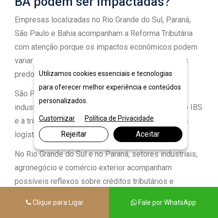
BA podem ser impactadas?
Empresas localizadas no Rio Grande do Sul, Paraná,
São Paulo e Bahia acompanham a Reforma Tributária
com atenção porque os impactos econômicos podem
variar conforme características regionais e setores
predominantes.
Utilizamos cookies essenciais e tecnologias
para oferecer melhor experiência e conteúdos
São Paulo, por exemplo, possui forte concentração
personalizados.
industrial e empresarial. Mudanças relacionadas ao IBS
Customizar
Política de Privacidade
e à tributação no destino podem alterar estratégias
Rejeitar
Aceitar
logísticas e operações interestaduais.
No Rio Grande do Sul e no Paraná, setores industriais,
agronegócio e comércio exterior acompanham
possíveis reflexos sobre créditos tributários e
competitividade regional.
Clique para Ligar
Fale por WhatsApp
Na Bahia, empresas ligadas aos setores portuário,