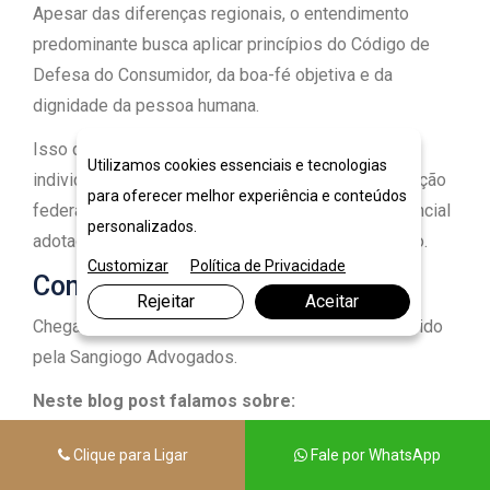
Apesar das diferenças regionais, o entendimento
predominante busca aplicar princípios do Código de
Defesa do Consumidor, da boa-fé objetiva e da
dignidade da pessoa humana.
Isso demonstra a importância de análise jurídica
Utilizamos cookies essenciais e tecnologias
individualizada, considerando não apenas a legislação
para oferecer melhor experiência e conteúdos
federal, mas também o posicionamento jurisprudencial
personalizados.
adotado no estado onde o processo será discutido.
Customizar
Política de Privacidade
Conclusão
Rejeitar
Aceitar
Chegamos ao fim de mais um conteúdo desenvolvido
pela Sangiogo Advogados.
Neste blog post falamos sobre:
O conceito jurídico de superendividamento
Clique para Ligar
Fale por WhatsApp
Como funciona a Lei do Superendividamento em