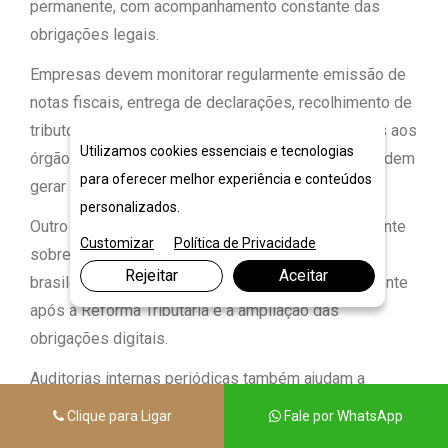
permanente, com acompanhamento constante das
obrigações legais.
Empresas devem monitorar regularmente emissão de
notas fiscais, entrega de declarações, recolhimento de
tributos e consistência das informações prestadas aos
Utilizamos cookies essenciais e tecnologias
órgãos públicos. Pequenas falhas operacionais podem
para oferecer melhor experiência e conteúdos
gerar consequências relevantes no médio prazo.
personalizados.
Outro ponto importante envolve atualização constante
Customizar
Política de Privacidade
sobre mudanças legislativas. O ambiente tributário
Rejeitar
Aceitar
brasileiro sofre alterações frequentes, especialmente
após a Reforma Tributária e a ampliação das
obrigações digitais.
Auditorias internas periódicas também ajudam a
identificar inconsistências antes de fiscalizações
Clique para Ligar
Fale por WhatsApp
oficiais. Revisões preventivas permitem correção de