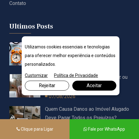
Contato
Ultimos Posts
MEI Pode Receber Cobrança
Utilizamos cookies essenciais e tecnologias
Retroativa de Tributos?
para oferecer melhor experiência e conteúdos
07/08/2026
personalizados.
Customizar
Política de Privacidade
Cobrança Indevida na Conta de Luz ou
Rejeitar
Aceitar
Água: Como Pedir Restituição?
07/08/2026
Quem Causa Danos ao Imóvel Alugado
Deve Pagar Todos os Prejuízos?
07/08/2026
Clique para Ligar
Fale por WhatsApp