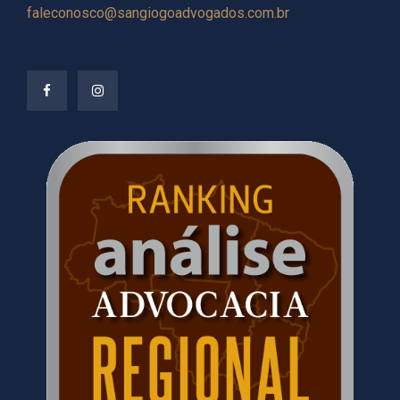
faleconosco@sangiogoadvogados.com.br