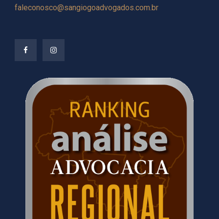
faleconosco@sangiogoadvogados.com.br