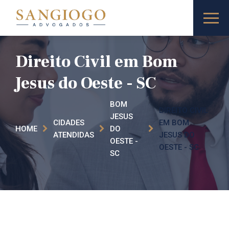
Direito Civil em Bom
Jesus do Oeste - SC
BOM
DIREITO CIVIL
JESUS
CIDADES
EM BOM
HOME
DO
ATENDIDAS
JESUS DO
OESTE -
OESTE - SC
SC