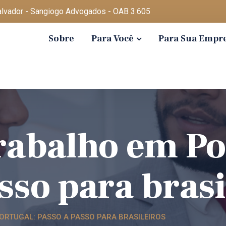
Salvador - Sangiogo Advogados - OAB 3.605
Sobre
Para Você
Para Sua Empr
Trabalho em Po
sso para brasi
ORTUGAL: PASSO A PASSO PARA BRASILEIROS