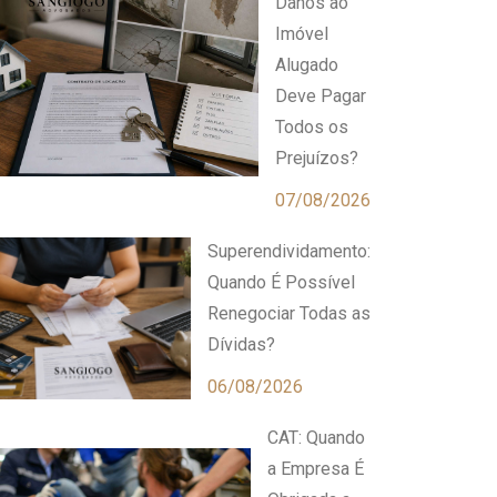
Danos ao
Imóvel
Alugado
Deve Pagar
Todos os
Prejuízos?
07/08/2026
Superendividamento:
Quando É Possível
Renegociar Todas as
Dívidas?
06/08/2026
CAT: Quando
a Empresa É