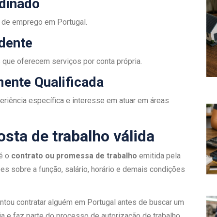
rdinado
l de emprego em Portugal.
ndente
s que oferecem serviços por conta própria.
mente Qualificada
eriência específica e interesse em atuar em áreas
sta de trabalho válida
 é o
contrato ou promessa de trabalho
emitida pela
s sobre a função, salário, horário e demais condições
ntou contratar alguém em Portugal antes de buscar um
ia e faz parte do processo de autorização de trabalho.