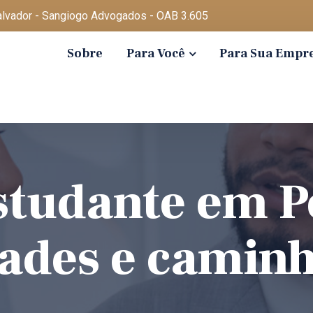
Salvador - Sangiogo Advogados - OAB 3.605
Sobre
Para Você
Para Sua Empr
Estudante em P
ades e caminh