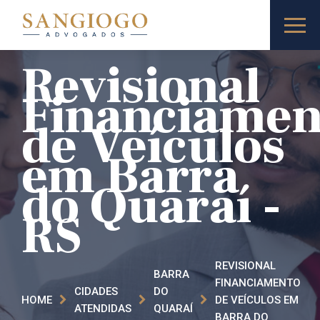
Revisional
Financiamen
de Veículos
em Barra
do Quaraí -
RS
REVISIONAL
BARRA
FINANCIAMENTO
CIDADES
DO
HOME
DE VEÍCULOS EM
ATENDIDAS
QUARAÍ
BARRA DO