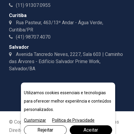
(11) 91307.0955
Curitiba
Rua Pasteur, 463/13º Andar - Água Verde,
Curitiba/PR
(41) 98707.4070
Salvador
Avenida Tancredo Neves, 2227, Sala 603 | Caminho
das Árvores - Edifício Salvador Prime Work,
Salvador/BA
Utilizamos cookies essenciais e tecnologias
para oferecer melhor experiência e conteúdos
personalizados.
Customizar
Política de Privacidade
© Copyright 2026. DIVIA Marketing Digital. Todos os
Rejeitar
Aceitar
Direitos Reservados