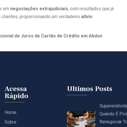
te em
negociações extrajudiciais
, com resultados que já
 clientes, proporcionando um verdadeiro
alívio
sional de Juros de Cartão de Crédito em Abdon
Acessa
Ultimos Posts
Rápido
Superendivid
Home
Quando É Pos
Renegociar T
Sobre