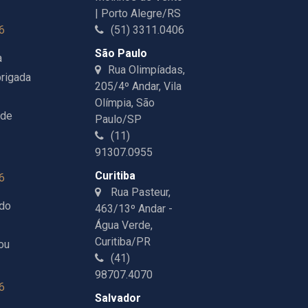
| Porto Alegre/RS
6
(51) 3311.0406
São Paulo
a
Rua Olimpíadas,
rigada
205/4º Andar, Vila
Olímpia, São
 de
Paulo/SP
(11)
91307.0955
Curitiba
6
Rua Pasteur,
ndo
463/13º Andar -
Água Verde,
Curitiba/PR
ou
(41)
98707.4070
6
Salvador