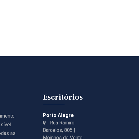
Escritórios
Porto Alegre
amento:
Rua Ramiro
sível
Barcelos, 805 |
odas as
Moinhos de Vento