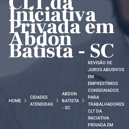
CLT da
Iniciativa
Privada em
Abdon
Batista - SC
REVISÃO DE
JUROS ABUSIVOS
EM
EMPRÉSTIMOS
CONSIGNADOS
ABDON
CIDADES
PARA
HOME
BATISTA
ATENDIDAS
TRABALHADORES
- SC
CLT DA
INICIATIVA
PRIVADA EM