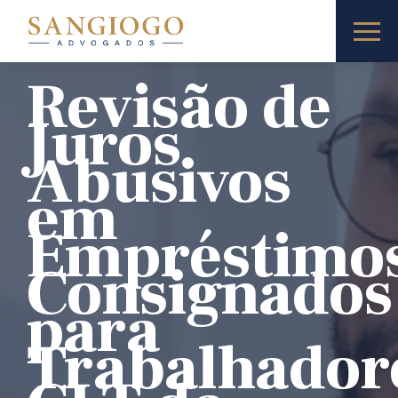
Revisão de
Juros
Abusivos
em
Empréstimo
Consignados
para
Trabalhador