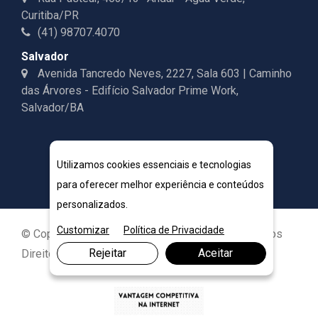
Curitiba/PR
(41) 98707.4070
Salvador
Avenida Tancredo Neves, 2227, Sala 603 | Caminho
das Árvores - Edifício Salvador Prime Work,
Salvador/BA
Utilizamos cookies essenciais e tecnologias
para oferecer melhor experiência e conteúdos
personalizados.
Customizar
Política de Privacidade
© Copyright 2026. DIVIA Marketing Digital. Todos os
Rejeitar
Aceitar
Direitos Reservados