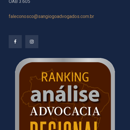
OAB 3.605
faleconosco@sangiogoadvogados.com.br