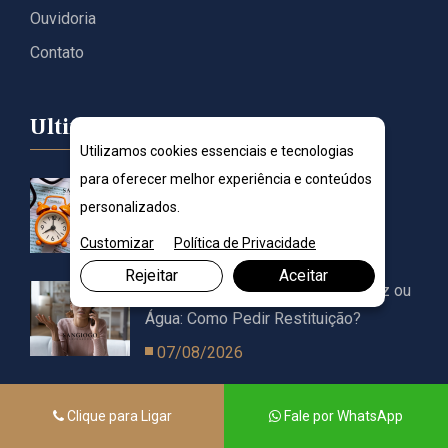
Ouvidoria
Contato
Ultimos Posts
Utilizamos cookies essenciais e tecnologias
para oferecer melhor experiência e conteúdos
MEI Pode Receber Cobrança
personalizados.
Retroativa de Tributos?
Customizar
Política de Privacidade
07/08/2026
Rejeitar
Aceitar
Cobrança Indevida na Conta de Luz ou
Água: Como Pedir Restituição?
07/08/2026
Quem Causa Danos ao Imóvel Alugado
Clique para Ligar
Fale por WhatsApp
Deve Pagar Todos os Prejuízos?