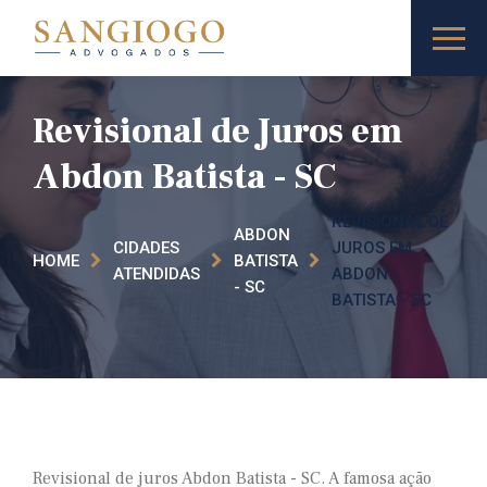
Revisional de Juros em
Abdon Batista - SC
REVISIONAL DE
ABDON
CIDADES
JUROS EM
HOME
BATISTA
ATENDIDAS
ABDON
- SC
BATISTA - SC
Revisional de juros Abdon Batista - SC. A famosa ação