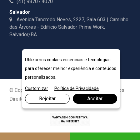
(41) 98707.4070
Salvador
Avenida Tancredo Neves, 2227, Sala 603 | Caminho
das Árvores - Edifício Salvador Prime Work,
Salvador/BA
Utilizamos cookies essenciais e tecnologias
para oferecer melhor experiência e conteúdos
personalizados.
Customizar
Política de Privacidade
© Copyright 2026. DIVIA Marketing Digital. Todos os
Rejeitar
Aceitar
Direitos Reservados