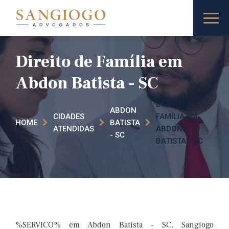
Direito de Família em
Abdon Batista - SC
DIREITO DE
ABDON
CIDADES
FAMÍLIA EM
HOME
BATISTA
ATENDIDAS
ABDON
- SC
BATISTA - SC
%SERVICO% em Abdon Batista - SC. Sangiogo