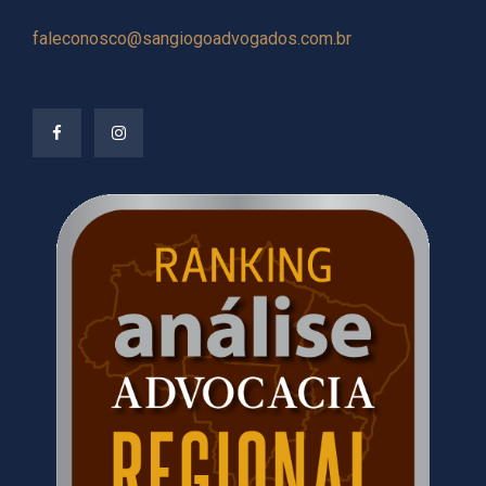
faleconosco@sangiogoadvogados.com.br